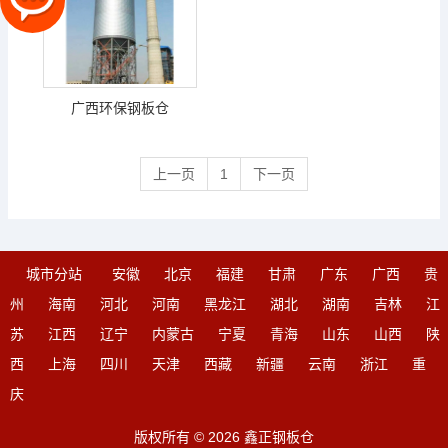
广西环保钢板仓
上一页
1
下一页
城市分站
安徽
北京
福建
甘肃
广东
广西
贵
州
海南
河北
河南
黑龙江
湖北
湖南
吉林
江
苏
江西
辽宁
内蒙古
宁夏
青海
山东
山西
陕
西
上海
四川
天津
西藏
新疆
云南
浙江
重
庆
版权所有 © 2026 鑫正钢板仓